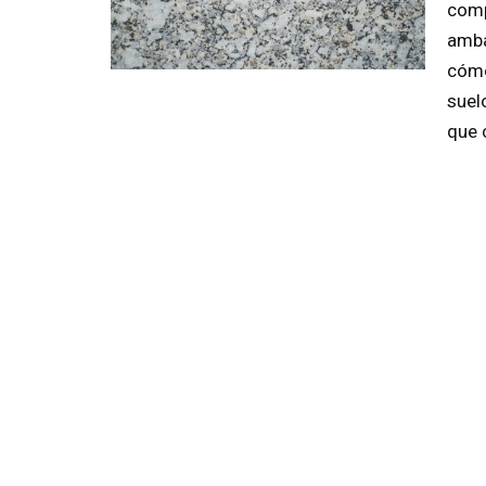
comp
amba
cómo
suel
que 