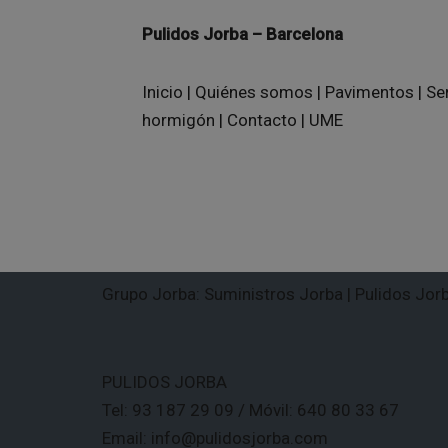
Pulidos Jorba – Barcelona
Inicio
|
Quiénes somos
|
Pavimentos
|
Se
hormigón
|
Contacto
|
UME
Grupo Jorba:
Suministros Jorba
|
Pulidos Jor
PULIDOS JORBA
Tel: 93 187 29 09 / Móvil: 640 80 33 67
Email: info@pulidosjorba.com