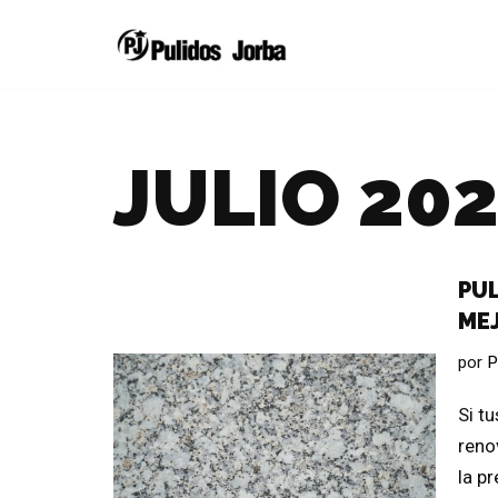
Saltar
al
contenido
JULIO 20
PUL
MEJ
por
P
Si t
reno
la p