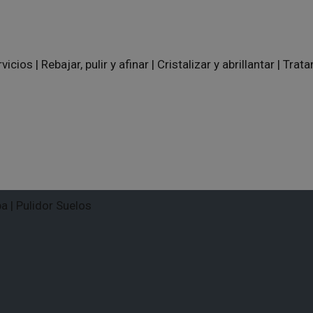
rvicios
|
Rebajar, pulir y afinar
|
Cristalizar y abrillantar
|
Trata
ba
|
Pulidor Suelos