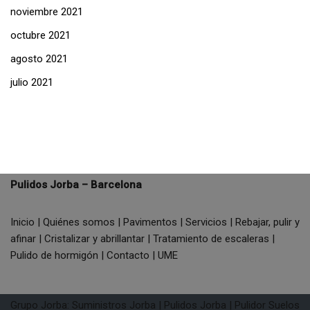
noviembre 2021
octubre 2021
agosto 2021
julio 2021
Pulidos Jorba – Barcelona
Inicio
|
Quiénes somos
|
Pavimentos
|
Servicios
|
Rebajar, pulir y
afinar
|
Cristalizar y abrillantar
|
Tratamiento de escaleras
|
Pulido de hormigón
|
Contacto
|
UME
Grupo Jorba:
Suministros Jorba
|
Pulidos Jorba
|
Pulidor Suelos